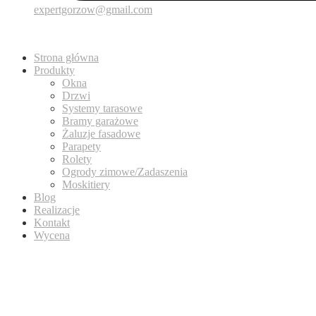
expertgorzow@gmail.com
Strona główna
Produkty
Okna
Drzwi
Systemy tarasowe
Bramy garażowe
Żaluzje fasadowe
Parapety
Rolety
Ogrody zimowe/Zadaszenia
Moskitiery
Blog
Realizacje
Kontakt
Wycena