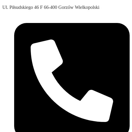
Ul. Piłsudskiego 46 F 66-400 Gorzów Wielkopolski