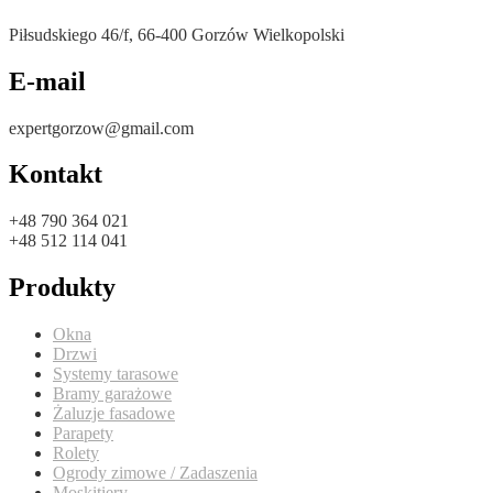
Piłsudskiego 46/f, 66-400 Gorzów Wielkopolski
E-mail
expertgorzow@gmail.com
Kontakt
+48 790 364 021
+48 512 114 041
Produkty
Okna
Drzwi
Systemy tarasowe
Bramy garażowe
Żaluzje fasadowe
Parapety
Rolety
Ogrody zimowe / Zadaszenia
Moskitiery