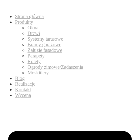
Strona główna
Produkty
Okna
Drzwi
Systemy tarasowe
Bramy garażowe
Żaluzje fasadowe
Parapety
Rolety
Ogrody zimowe/Zadaszenia
Moskitiery
Blog
Realizacje
Kontakt
Wycena