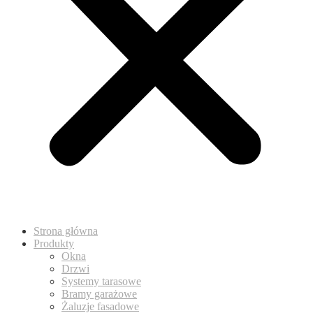
Strona główna
Produkty
Okna
Drzwi
Systemy tarasowe
Bramy garażowe
Żaluzje fasadowe