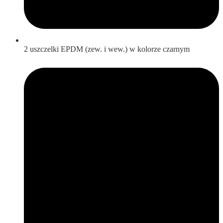
2 uszczelki EPDM (zew. i wew.) w kolorze czarnym