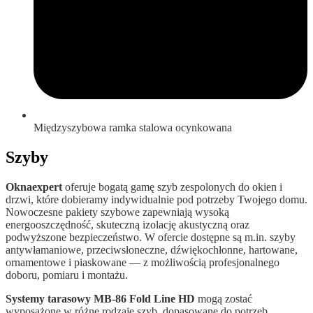
Międzyszybowa ramka stalowa ocynkowana
Szyby
Oknaexpert
oferuje bogatą gamę szyb zespolonych do okien i
drzwi, które dobieramy indywidualnie pod potrzeby Twojego domu.
Nowoczesne pakiety szybowe zapewniają wysoką
energooszczędność, skuteczną izolację akustyczną oraz
podwyższone bezpieczeństwo. W ofercie dostępne są m.in. szyby
antywłamaniowe, przeciwsłoneczne, dźwiękochłonne, hartowane,
ornamentowe i piaskowane — z możliwością profesjonalnego
doboru, pomiaru i montażu.
Systemy tarasowy MB-86 Fold Line HD
mogą zostać
wyposażone w różne rodzaje szyb, dopasowane do potrzeb