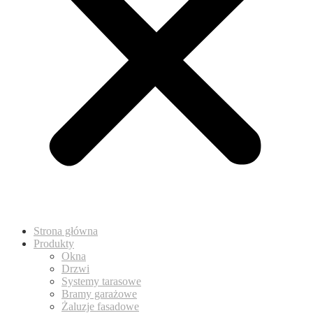
Strona główna
Produkty
Okna
Drzwi
Systemy tarasowe
Bramy garażowe
Żaluzje fasadowe