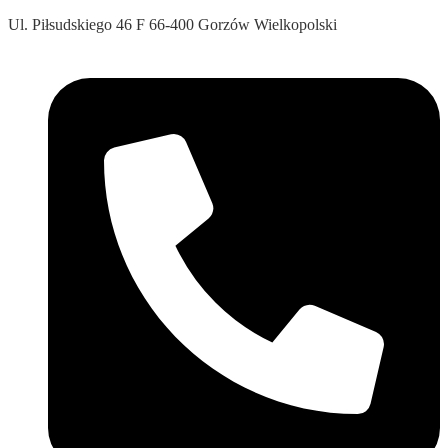
Ul. Piłsudskiego 46 F 66-400 Gorzów Wielkopolski