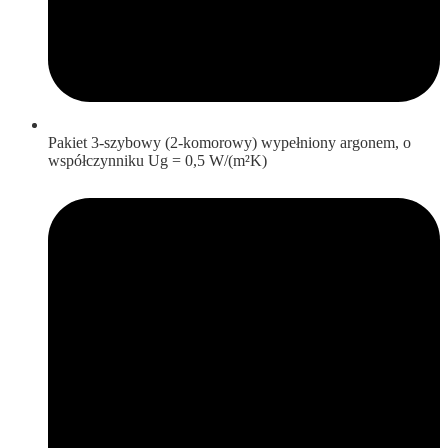
Pakiet 3-szybowy (2-komorowy) wypełniony argonem, o
współczynniku Ug = 0,5 W/(m²K)