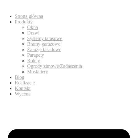
Strona główna
Produkty
Okna
Drzwi
Systemy tarasowe
Bramy garażowe
Żaluzje fasadowe
Parapety
Rolety
Ogrody zimowe/Zadaszenia
Moskitiery
Blog
Realizacje
Kontakt
Wycena