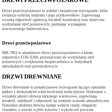
DRZWI PRZECIWPOŻAROWE
Drzwi przeciwpożarowe to solidne i bezpieczne rozwiązanie, które
zwiększa ochronę budynku i jego użytkowników. Zapewniają
wysoką odporność ogniową, trwałość konstrukcji oraz skuteczne
wydzielanie stref pożarowych, spełniając wymagania
nowoczesnego budownictwa.
Drzwi przeciwpożarowe
MB-78EI to aluminiowe drzwi przeciwpożarowe o klasie
odporności EI30–EI60, przeznaczone do wydzielania stref
pożarowych i zwiększenia bezpieczeństwa w budynkach
mieszkalnych oraz przemysłowych.
DRZWI DREWNIANE
Drzwi drewniane to ponadczasowe rozwiązanie łączące naturalne
piękno z doskonałymi właściwościami izolacyjnymi. Wykonane z
wysokiej jakości drewna klejonego warstwowo, zapewniają
trwałość, stabilność i odporność na zmienne warunki atmosferyczne.
Naturalna struktura drewna nadaje wejściu ciepły, elegancki
charakter, a szeroki wybór kolorów i wykończeń pozwala