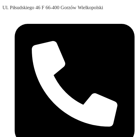
Ul. Piłsudskiego 46 F 66-400 Gorzów Wielkopolski