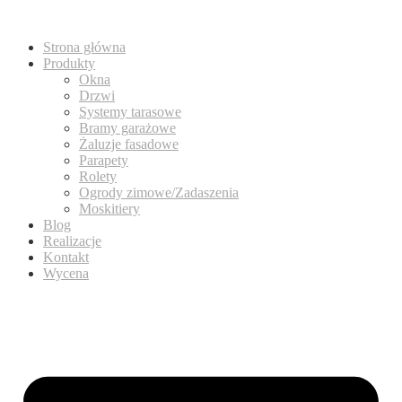
Strona główna
Produkty
Okna
Drzwi
Systemy tarasowe
Bramy garażowe
Żaluzje fasadowe
Parapety
Rolety
Ogrody zimowe/Zadaszenia
Moskitiery
Blog
Realizacje
Kontakt
Wycena