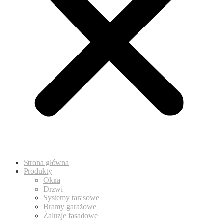
Strona główna
Produkty
Okna
Drzwi
Systemy tarasowe
Bramy garażowe
Żaluzje fasadowe