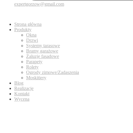
expertgorzow@gmail.com
Strona główna
Produkty
Okna
Drzwi
Systemy tarasowe
Bramy garażowe
Żaluzje fasadowe
Parapety
Rolety
Ogrody zimowe/Zadaszenia
Moskitiery
Blog
Realizacje
Kontakt
Wycena