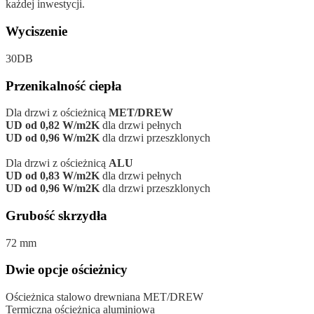
każdej inwestycji.
Wyciszenie
30DB
Przenikalność ciepła
Dla drzwi z ościeżnicą
MET/DREW
UD od 0,82 W/m2K
dla drzwi pełnych
UD od 0,96 W/m2K
dla drzwi przeszklonych
Dla drzwi z ościeżnicą
ALU
UD od 0,83 W/m2K
dla drzwi pełnych
UD od 0,96 W/m2K
dla drzwi przeszklonych
Grubość skrzydła
72 mm
Dwie opcje ościeżnicy
Ościeżnica stalowo drewniana MET/DREW
Termiczna ościeżnica aluminiowa