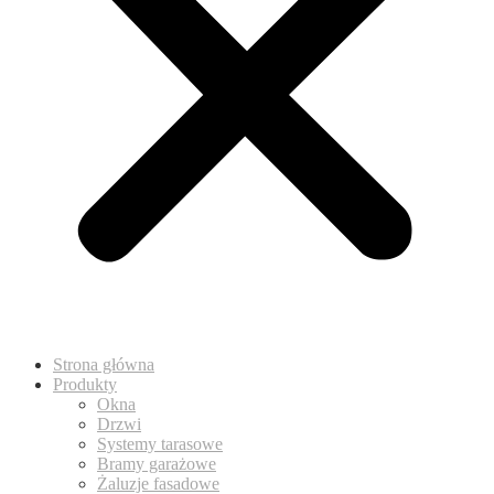
Strona główna
Produkty
Okna
Drzwi
Systemy tarasowe
Bramy garażowe
Żaluzje fasadowe