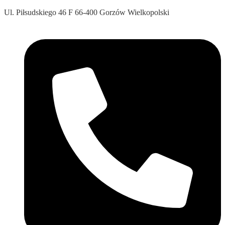
Ul. Piłsudskiego 46 F 66-400 Gorzów Wielkopolski