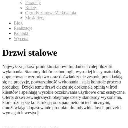
Parapety
Rolety
Ogrody zimowe/Zadaszenia
Moskitiery
Blog
Realizacje
Kontakt
Wycena
Drzwi stalowe
Najwyższa jakość produktu stanowi fundament całej filozofii
wykonania. Staranny dobór technologii, wysokiej klasy materiały,
dopracowane wzornictwo oraz doświadczenie zespołu przekładają
się na precyzję, powtarzalność wykonania i stałą kontrolę procesu
produkcji. Dzięki temu drzwi cieszą się doskonałą opinią wśród
klientów i spełniają wysokie oczekiwania użytkowe oraz estetyczne.
Oferta drzwi zewnętrznych obejmuje cztery standardy wykonania,
które różnią się konstrukcją oraz parametrami technicznymi,
umożliwiając dopasowanie produktu do indywidualnych potrzeb i
wymagań inwestycji.