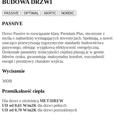
BUDOWA DRZWI
PASSIVE
OPTIMAL
AKRTIC
NORDIC
PASSIVE
Drzwi Passive to rozwiązanie klasy Premium Plus, stworzone z
myślą o najbardziej wymagających inwestycjach. Spełniają, a nawet
znacząco przewyższają rygorystyczne standardy budownictwa
pasywnego, oferując wyjątkową efektywność energetyczną.
Doskonałe parametry izolacyjności cieplnej plasują je w gronie
liderów rynku, gwarantując maksymalny komfort, oszczędność
energii i prestiżowy charakter wejścia.
Wyciszenie
30DB
Przenikalność ciepła
Dla drzwi z ościeżnicą
MET/DREW
UD od 0,61 W/m2K
dla drzwi pełnych
UD od 0,70 W/m2K
dla drzwi przeszklonych