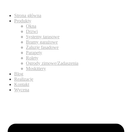
Strona główna
Produkty
Okna
Drzwi
Systemy tarasowe
Bramy garażowe
Żaluzje fasadowe
Parapety
Rolety
Ogrody zimowe/Zadaszenia
Moskitiery
Blog
Realizacje
Kontakt
Wycena