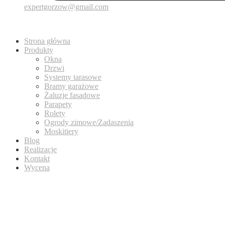
expertgorzow@gmail.com
Strona główna
Produkty
Okna
Drzwi
Systemy tarasowe
Bramy garażowe
Żaluzje fasadowe
Parapety
Rolety
Ogrody zimowe/Zadaszenia
Moskitiery
Blog
Realizacje
Kontakt
Wycena