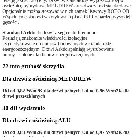
relację jakości do ceny. Drzwi w standardzie wyposażone są w
ościeżnicę hybrydową MET/DREW oraz dwa zamki standardowe.
Opcjonalnie można stosować w nich zamek listwowy ROTO QB.
Wypełnienie stanowi wstrzykiwana piana PUR o bardzo wysokiej
gęstości.
Standard Arktic
to drzwi z segmentu Premium.
Posiadają znakomite właściwości izolacyjne
i są dedykowane do domów budowanych w standardzie
energooszczędnym. Drzwi Arktic spełniają wyśrubowane
normy ustalone dla domów energooszczędnych.
72 mm grubość skrzydła
Dla drzwi z ościeżnicą MET/DREW
Ud od 0,82 W/m2K dla drzwi pełnych Ud od 0,96 W/m2K dla
drzwi przeszklonych
30 dB wyciszenie
Dla drzwi z ościeżnicą ALU
Ud od 0,83 W/m2K dla drzwi pełnych Ud od 0,97 W/m2K dla