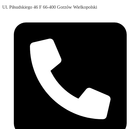
Ul. Piłsudskiego 46 F 66-400 Gorzów Wielkopolski