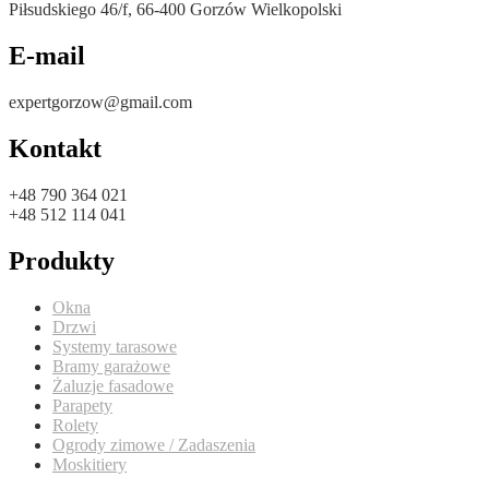
Piłsudskiego 46/f, 66-400 Gorzów Wielkopolski
E-mail
expertgorzow@gmail.com
Kontakt
+48 790 364 021
+48 512 114 041
Produkty
Okna
Drzwi
Systemy tarasowe
Bramy garażowe
Żaluzje fasadowe
Parapety
Rolety
Ogrody zimowe / Zadaszenia
Moskitiery