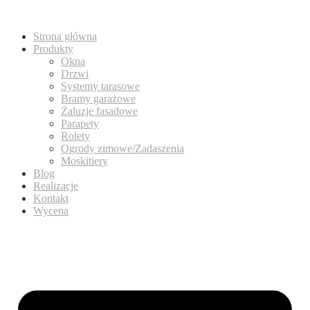
Strona główna
Produkty
Okna
Drzwi
Systemy tarasowe
Bramy garażowe
Żaluzje fasadowe
Parapety
Rolety
Ogrody zimowe/Zadaszenia
Moskitiery
Blog
Realizacje
Kontakt
Wycena