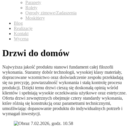
Parapety
Rolety
Ogrody zimowe/Zadaszenia
Moskitiery
Blog
Realizacje
Kontakt
Wycena
Drzwi do domów
Najwyższa jakość produktu stanowi fundament całej filozofii
wykonania. Staranny dobór technologii, wysokiej klasy materiały,
dopracowane wzornictwo oraz doświadczenie zespołu przekładają
się na precyzję, powtarzalność wykonania i stałą kontrolę procesu
produkcji. Dzięki temu drzwi cieszą się doskonałą opinią wśród
klientów i spełniają wysokie oczekiwania użytkowe oraz estetyczne.
Oferta drzwi zewnętrznych obejmuje cztery standardy wykonania,
które różnią się konstrukcją oraz parametrami technicznymi,
umożliwiając dopasowanie produktu do indywidualnych potrzeb i
wymagań inwestycji.