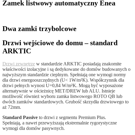
Zamek listwowy automatyczny Enea
Dwa zamki trzybolcowe
Drzwi wejściowe do domu – standard
ARKTIC
Drzwi zewnętrze
w standardzie ARKTIC posiadają znakomite
właściwości izolacyjne i są dedykowane do domów budowanych o
najwyższym standardzie cieplnym. Spełniają one wymogi normy
dla drzwi energooszczędnych (U< 1W/m²K). Współczynnik dla
drzwi pełnych wynosi U=0,84 W/m²K. Mogą być wyposażone
alternatywnie w ościeżnicę MET/DREW lub ALU. Istnieje
możliwość również wyboru zamka listwowego ROTO QB lub
dwóch zamków standardowych. Grubość skrzydła drzwiowego to
aż 72mm.
Standard Passive
to drzwi z segmentu Premium Plus.
Spełniają, a nawet przewyższają ekstremalnie rygorystyczne
wymogi dla domów pasywnych.