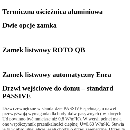
Termiczna ościeżnica aluminiowa
Dwie opcje zamka
Zamek listwowy ROTO QB
Zamek listwowy automatyczny Enea
Drzwi wejściowe do domu – standard
PASSIVE
Drzwi zewnętrzne w standardzie PASSIVE spełniają, a nawet
przewyższają wymagania dla budynków pasywnych ( w których
Ud powinno być mniejsze niż 0,8 W/m²K). W wersji pełnej mają
one współczynnik przenikalności cieplnej U=0,63 W/m²K. Stawia
je to w absolutnej elicie jeżeli chodzi o drzwi zewnętrzne. Drzwi te